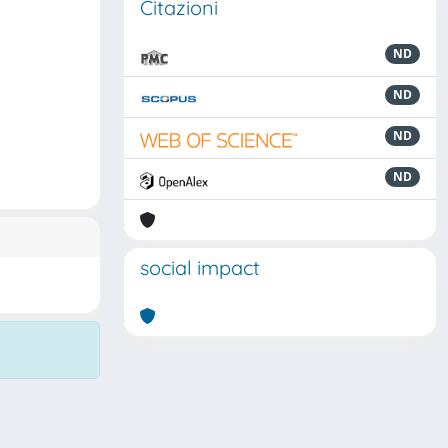
Citazioni
ND
ND
ND
ND
social impact