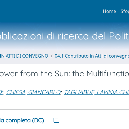
Home
Sfo
licazioni di ricerca del Poli
IN ATTI DI CONVEGNO
04.1 Contributo in Atti di convegn
ower from the Sun: the Multifuncti
'
;
CHIESA, GIANCARLO
;
TAGLIABUE, LAVINIA CH
a completa (DC)