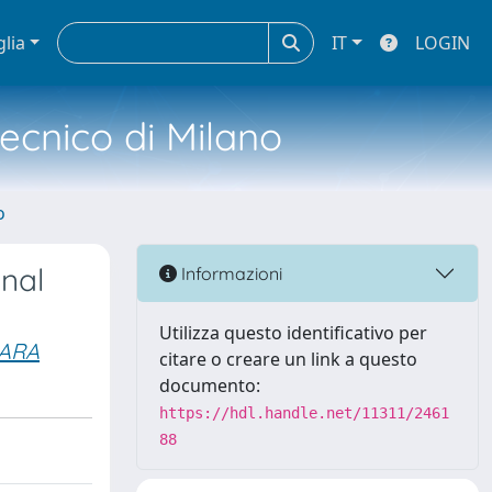
glia
IT
LOGIN
tecnico di Milano
o
onal
Informazioni
Utilizza questo identificativo per
IARA
citare o creare un link a questo
documento:
https://hdl.handle.net/11311/2461
88