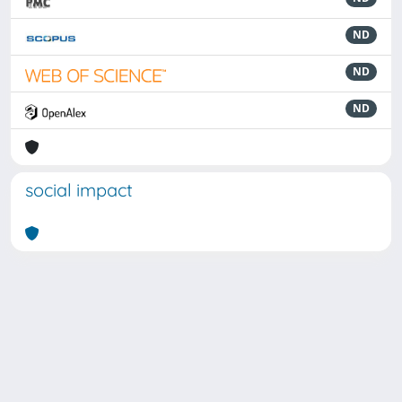
ND
ND
ND
social impact