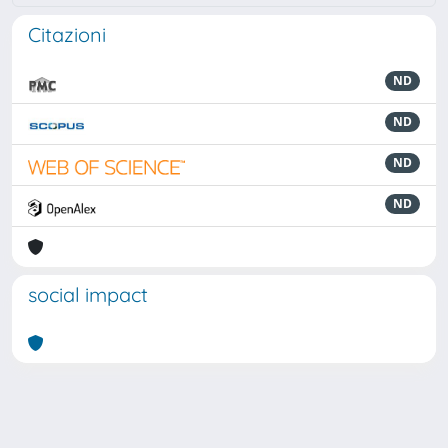
Citazioni
ND
ND
ND
ND
social impact