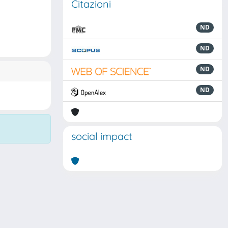
Citazioni
ND
ND
ND
ND
social impact