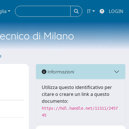
glia
IT
LOGIN
tecnico di Milano
o
Informazioni
Utilizza questo identificativo per
citare o creare un link a questo
documento:
https://hdl.handle.net/11311/2457
45