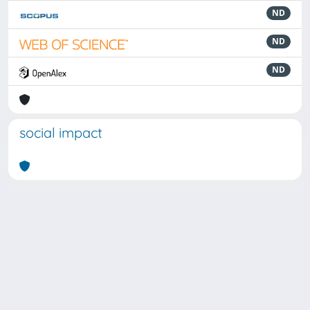
ND
ND
ND
social impact
Powered by
IRIS
-
about IRIS
-