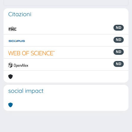
Citazioni
ND
ND
ND
ND
social impact