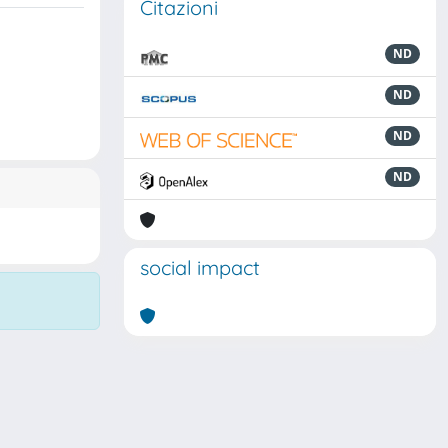
Citazioni
ND
ND
ND
ND
social impact