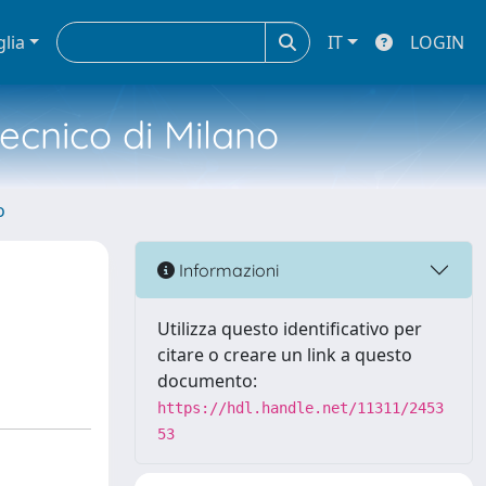
glia
IT
LOGIN
tecnico di Milano
o
e
Informazioni
Utilizza questo identificativo per
citare o creare un link a questo
documento:
https://hdl.handle.net/11311/2453
53