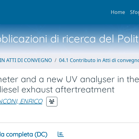
Home
Sfo
licazioni di ricerca del Poli
IN ATTI DI CONVEGNO
04.1 Contributo in Atti di convegn
eter and a new UV analyser in th
iesel exhaust aftertreatment
CONI, ENRICO
a completa (DC)