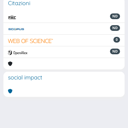
Citazioni
ND
ND
0
ND
social impact