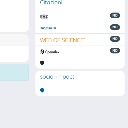
Citazioni
ND
ND
ND
ND
social impact