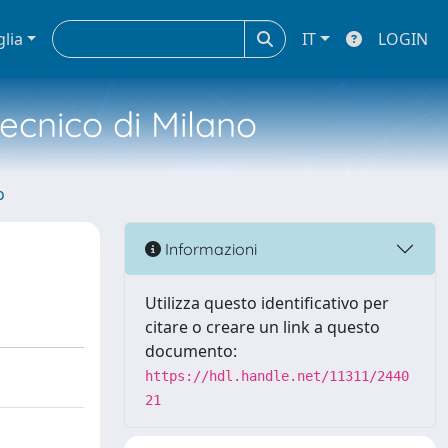
glia
IT
LOGIN
tecnico di Milano
o
Informazioni
Utilizza questo identificativo per
citare o creare un link a questo
documento:
https://hdl.handle.net/11311/2440
21