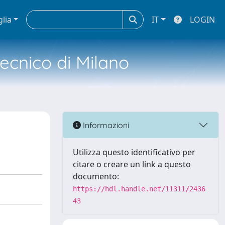
glia
IT
LOGIN
tecnico di Milano
Informazioni
Utilizza questo identificativo per
citare o creare un link a questo
documento:
https://hdl.handle.net/11311/2436
43