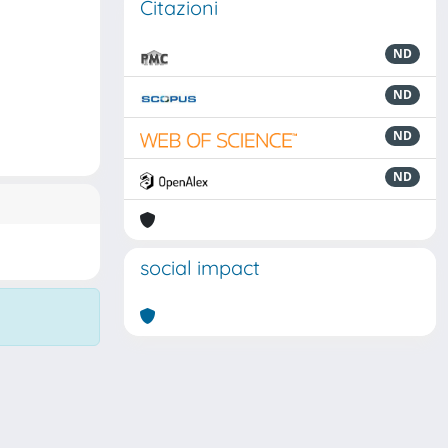
Citazioni
ND
ND
ND
ND
social impact