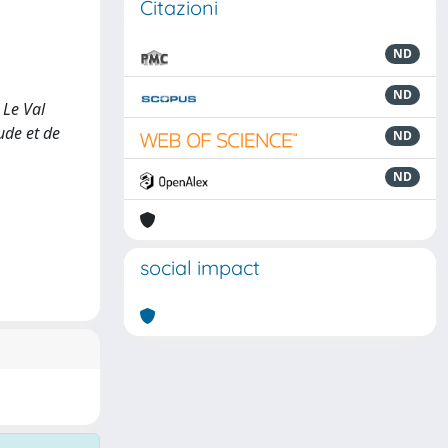
Citazioni
ND
ND
 Le Val
ude et de
ND
ND
social impact