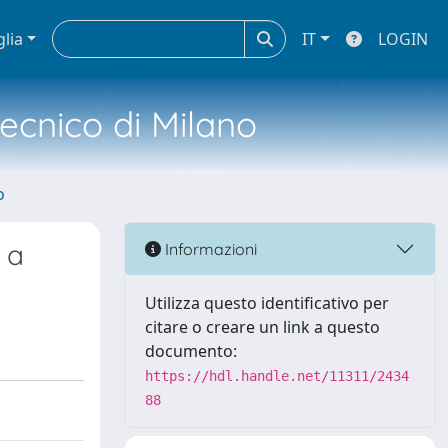
glia
IT
LOGIN
tecnico di Milano
o
 a
Informazioni
Utilizza questo identificativo per
citare o creare un link a questo
documento:
https://hdl.handle.net/11311/2434
88