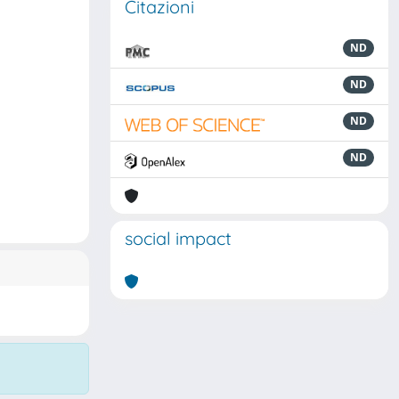
Citazioni
ND
ND
ND
ND
social impact