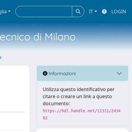
glia
IT
LOGIN
tecnico di Milano
o
Informazioni
Utilizza questo identificativo per
citare o creare un link a questo
documento:
https://hdl.handle.net/11311/2434
02