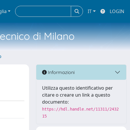
glia
IT
LOGIN
tecnico di Milano
o
Informazioni
Utilizza questo identificativo per
citare o creare un link a questo
documento:
https://hdl.handle.net/11311/2432
15