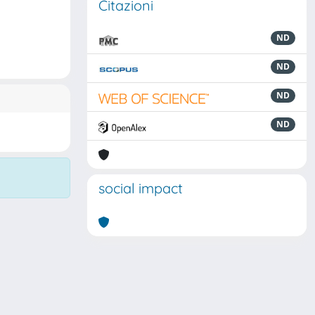
Citazioni
ND
ND
ND
ND
social impact