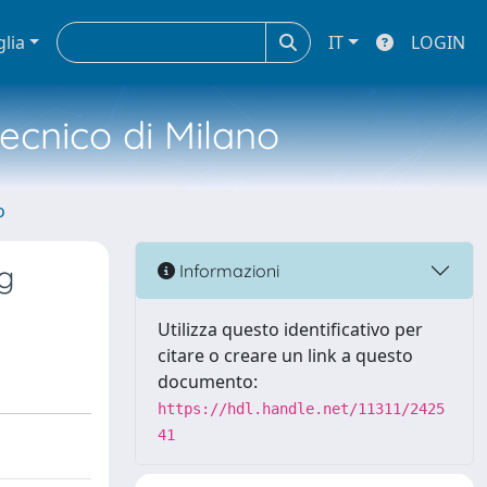
glia
IT
LOGIN
tecnico di Milano
o
g
Informazioni
Utilizza questo identificativo per
citare o creare un link a questo
documento:
https://hdl.handle.net/11311/2425
41