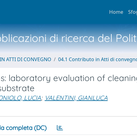
Home
Sfo
licazioni di ricerca del Poli
IN ATTI DI CONVEGNO
04.1 Contributo in Atti di convegn
s: laboratory evaluation of cleanin
substrate
ONIOLO, LUCIA
;
VALENTINI, GIANLUCA
a completa (DC)