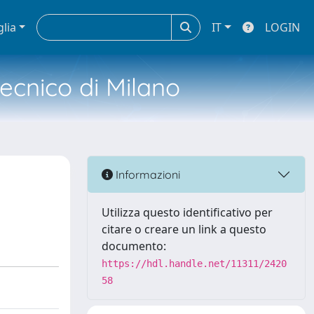
glia
IT
LOGIN
tecnico di Milano
Informazioni
Utilizza questo identificativo per
citare o creare un link a questo
documento:
https://hdl.handle.net/11311/2420
58