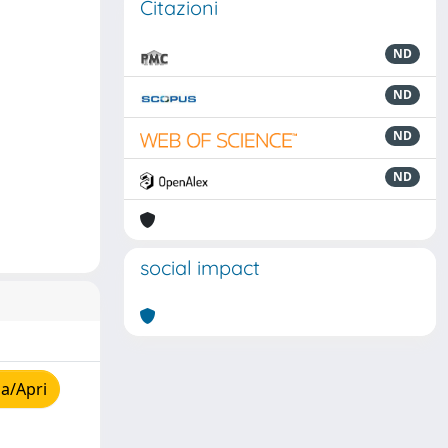
Citazioni
ND
ND
ND
ND
social impact
a/Apri