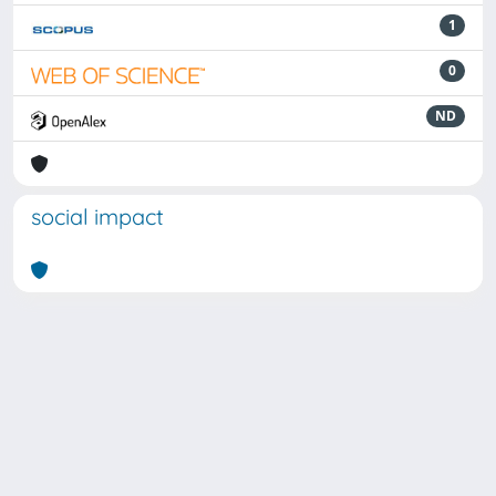
1
0
ND
social impact
Powered by
IRIS
-
about IRIS
-