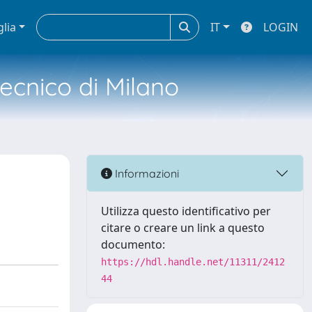
glia
IT
LOGIN
tecnico di Milano
Informazioni
Utilizza questo identificativo per
citare o creare un link a questo
documento:
https://hdl.handle.net/11311/2412
44