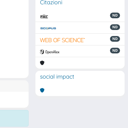
Citazioni
ND
ND
ND
ND
social impact