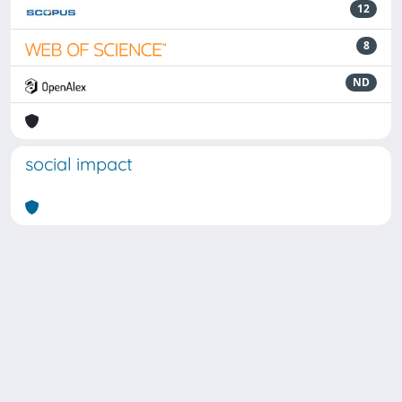
12
8
ND
social impact
Powered by
IRIS
-
about IRIS
-