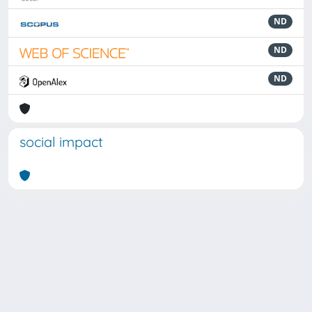
ND
ND
ND
social impact