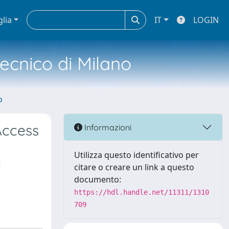
glia
IT
LOGIN
tecnico di Milano
o
Access
Informazioni
Utilizza questo identificativo per
l
citare o creare un link a questo
documento:
https://hdl.handle.net/11311/1310
709