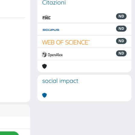
Citazioni
ND
ND
ND
ND
social impact