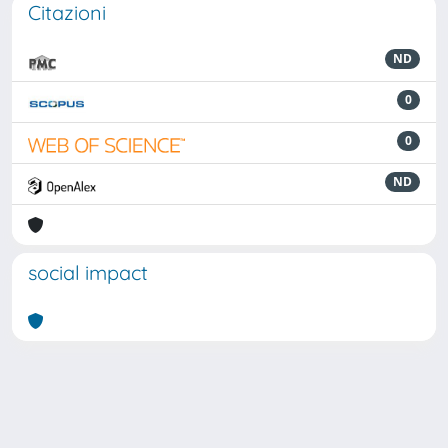
Citazioni
ND
0
0
ND
social impact