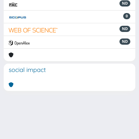
ND
0
ND
ND
social impact