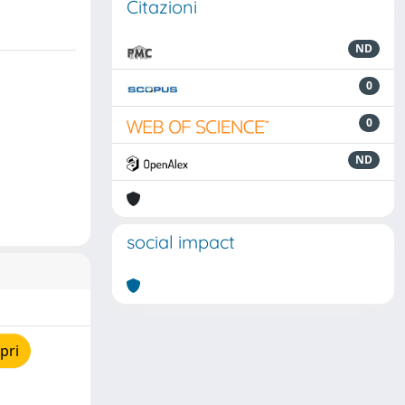
Citazioni
ND
0
0
ND
social impact
pri