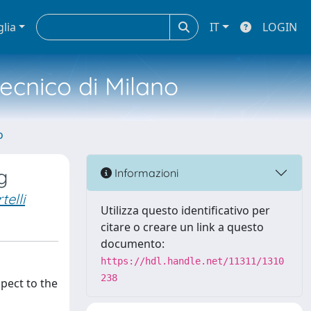
glia
IT
LOGIN
tecnico di Milano
o
g
Informazioni
telli
Utilizza questo identificativo per
citare o creare un link a questo
documento:
https://hdl.handle.net/11311/1310
238
pect to the