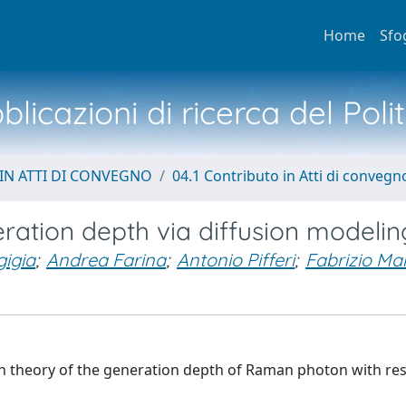
Home
Sfo
licazioni di ricerca del Poli
IN ATTI DI CONVEGNO
04.1 Contributo in Atti di convegn
ation depth via diffusion modelin
gigia
;
Andrea Farina
;
Antonio Pifferi
;
Fabrizio Mar
on theory of the generation depth of Raman photon with res