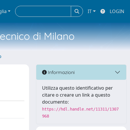
glia
IT
LOGIN
tecnico di Milano
o
Informazioni
Utilizza questo identificativo per
citare o creare un link a questo
documento:
https://hdl.handle.net/11311/1307
968