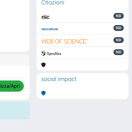
Citazioni
ND
ND
ND
ND
social impact
lizza/Apri