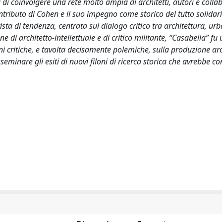
di coinvolgere una rete molto ampia di architetti, autori e collab
ntributo di Cohen e il suo impegno come storico del tutto solidari
ta di tendenza, centrata sul dialogo critico tra architettura, urb
 di architetto-intellettuale e di critico militante, “Casabella” fu
ni critiche, e tavolta decisamente polemiche, sulla produzione ar
minare gli esiti di nuovi filoni di ricerca storica che avrebbe co