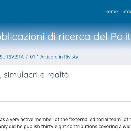
Home
Sfo
licazioni di ricerca del Poli
SU RIVISTA
01.1 Articolo in Rivista
, simulacri e realtà
 a very active member of the “external editorial team” of 
nly did he publish thirty-eight contributions covering a wi