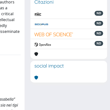
Citazioni
, authors
as a
critical
ND
llectual
ND
edly
disseminate
ND
ND
social impact
asabella”
sia nei tipi