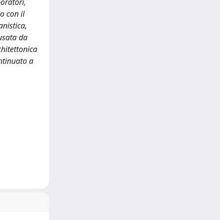
oratori,
o con il
anistica,
 usata da
chitettonica
ntinuato a