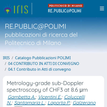
RE.PUBLIC@POLIMI
pubblicazioni di ricerca del
Politecnico di Milano
IRIS
Catalogo Pubblicazioni POLIMI
04 CONTRIBUTO IN ATTI DI CONVEGNO
04.1 Contributo in Atti di convegno
Metrology-grade sub-Doppler
spectroscopy of CHF3 at 8.6 μm
Gambetta A.
;
Vicentini E.
;
Coluccelli
N.
;
Santamaria L.
;
Laporta P.
;
Galzerano