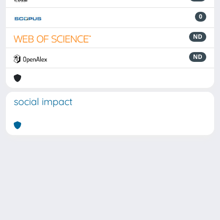
0
ND
ND
social impact