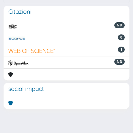
Citazioni
ND
0
1
ND
social impact