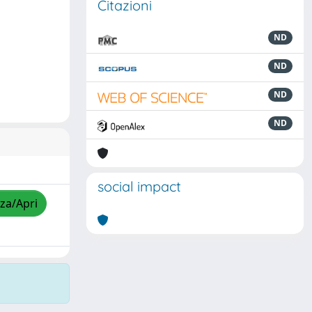
Citazioni
ND
ND
ND
ND
social impact
zza/Apri