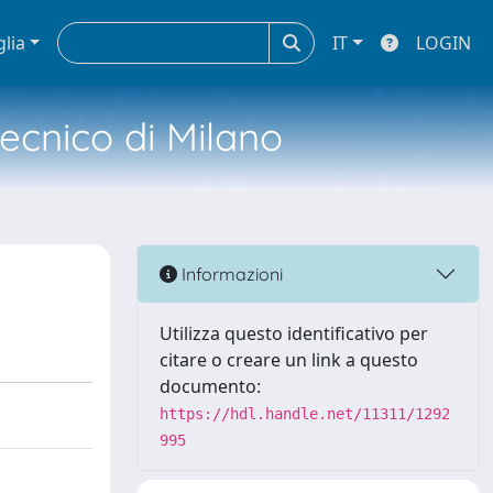
glia
IT
LOGIN
tecnico di Milano
Informazioni
Utilizza questo identificativo per
citare o creare un link a questo
documento:
https://hdl.handle.net/11311/1292
995