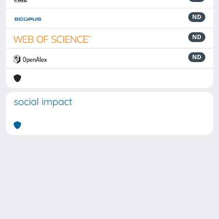
ND
ND
ND
social impact