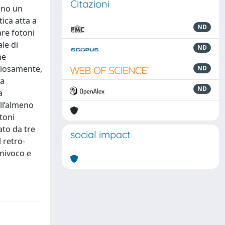
Citazioni
eno un
ica atta a
ND
are fotoni
le di
ND
ne
giosamente,
ND
na
ND
a
ll’almeno
toni
to da tre
social impact
l retro-
univoco e