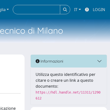
glia
IT
LOGIN
tecnico di Milano
Informazioni
Utilizza questo identificativo per
citare o creare un link a questo
documento:
https://hdl.handle.net/11311/1290
612
nicazione