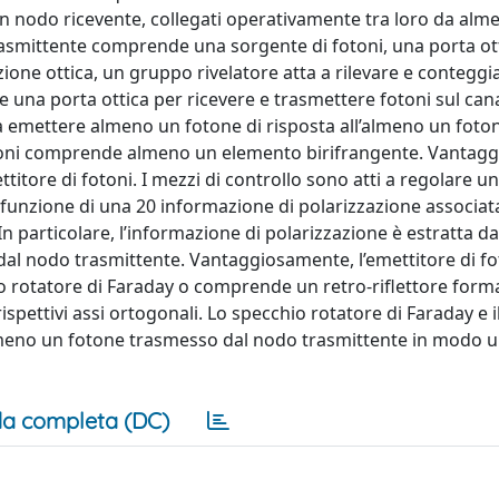
n nodo ricevente, collegati operativamente tra loro da alm
rasmittente comprende una sorgente di fotoni, una porta ott
ione ottica, un gruppo rivelatore atta a rilevare e conteggi
 una porta ottica per ricevere e trasmettere fotoni sul cana
 a emettere almeno un fotone di risposta all’almeno un foto
fotoni comprende almeno un elemento birifrangente. Vantag
titore di fotoni. I mezzi di controllo sono atti a regolare u
 funzione di una 20 informazione di polarizzazione associat
 particolare, l’informazione di polarizzazione è estratta da
dal nodo trasmittente. Vantaggiosamente, l’emettitore di fo
 rotatore di Faraday o comprende un retro-riflettore forma
ispettivi assi ortogonali. Lo specchio rotatore di Faraday e i
l’almeno un fotone trasmesso dal nodo trasmittente in modo 
a completa (DC)