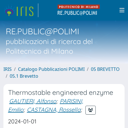
RE.PUBLIC@POLIMI
pubblicazioni di ricerca del
Politecnico di Milano
IRIS
Catalogo Pubblicazioni POLIMI
05 BREVETTO
05.1 Brevetto
Thermostable engineered enzyme
GAUTIERI, Alfonso
;
PARISINI,
Emilio
;
CASTAGNA, Rossella
;
2024-01-01