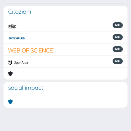
Citazioni
ND
ND
ND
ND
social impact