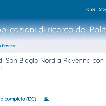
Home
Sfo
licazioni di ricerca del Poli
3 Progetti
 di San Biagio Nord a Ravenna co
i
a completa (DC)