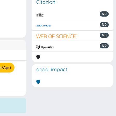
Citazioni
ND
ND
ND
ND
a/Apri
social impact