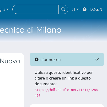
glia
IT
LOGIN
tecnico di Milano
n Nuova
Informazioni
Utilizza questo identificativo per
citare o creare un link a questo
documento:
https://hdl.handle.net/11311/1288
407