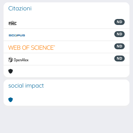
Citazioni
ND
ND
ND
ND
social impact