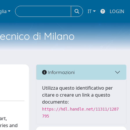
glia
IT
LOGIN
tecnico di Milano
Informazioni
Utilizza questo identificativo per
citare o creare un link a questo
documento:
https://hdl.handle.net/11311/1287
795
art,
ories and