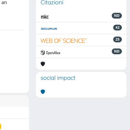
Citazioni
r an
ND
42
25
ND
social impact