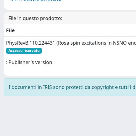
File in questo prodotto:
File
PhysRevB.110.224431 (Rosa spin excitations in NSNO en
Accesso riservato
: Publisher’s version
I documenti in IRIS sono protetti da copyright e tutti i di
Powered by
IRIS
-
about IRIS
-
Utilizzo dei cookie