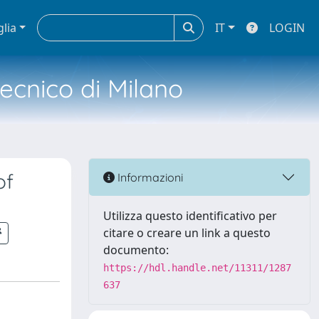
glia
IT
LOGIN
tecnico di Milano
of
Informazioni
Utilizza questo identificativo per
citare o creare un link a questo
documento:
https://hdl.handle.net/11311/1287
637