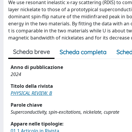
We use resonant inelastic x-ray scattering (RIXS) to co
layer nickelate to those of a prototypical superconducti
dominant spin-flip nature of the midinfrared peak in b
energy in the two materials. By fitting the data with an
t is comparable in the two materials while U is about twi
magnetic bandwidth of nickelates and for its decrease
Scheda breve
Scheda completa
Sched
Anno di pubblicazione
2024
Titolo della rivista
PHYSICAL REVIEW. B
Parole chiave
Superconductivity, spin-excitations, nickelate, cuprate
Appare nelle tipologie:
01.1 Articolo in Rivista