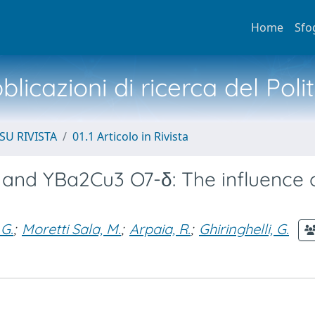
Home
Sfo
licazioni di ricerca del Poli
SU RIVISTA
01.1 Articolo in Rivista
2 and YBa2Cu3 O7-δ: The influence 
 G.
;
Moretti Sala, M.
;
Arpaia, R.
;
Ghiringhelli, G.