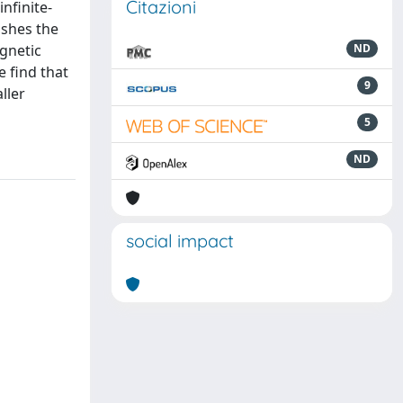
Citazioni
nfinite-
ishes the
gnetic
ND
e find that
9
ller
5
ND
social impact