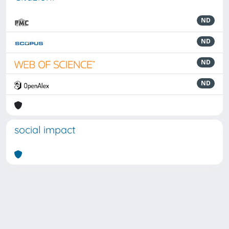
ND
ND
ND
ND
social impact