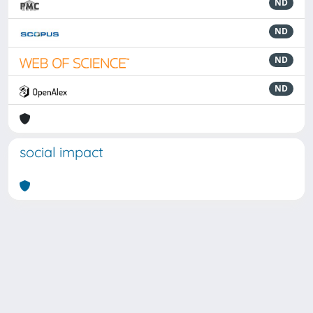
ND
ND
ND
ND
social impact