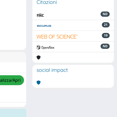
Citazioni
ND
21
19
ND
social impact
alizza/Apri