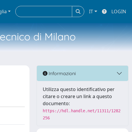
glia
IT
LOGIN
tecnico di Milano
Informazioni
Utilizza questo identificativo per
citare o creare un link a questo
documento:
https://hdl.handle.net/11311/1282
256