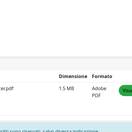
Dimensione
Formato
ter.pdf
1.5 MB
Adobe
Visu
PDF
ritti sono riservati, salvo diversa indicazione.