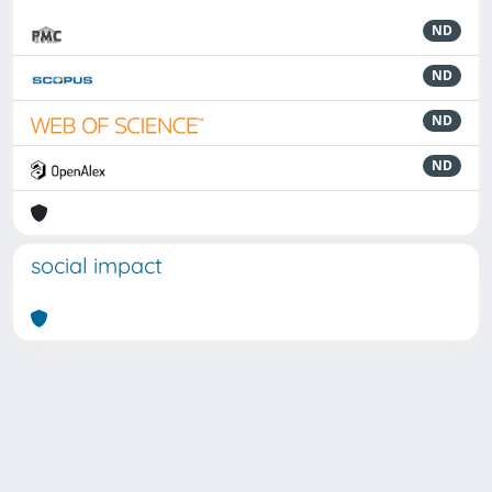
ND
ND
ND
ND
social impact