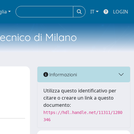
glia
IT
LOGIN
tecnico di Milano
Informazioni
Utilizza questo identificativo per
citare o creare un link a questo
documento:
https://hdl.handle.net/11311/1280
346