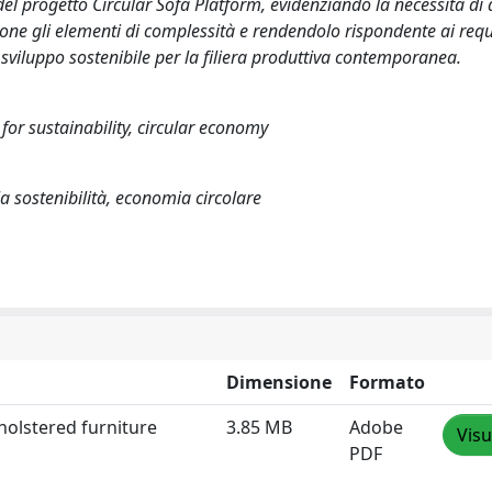
del progetto Circular Sofa Platform, evidenziando la necessità di 
ne gli elementi di complessità e rendendolo rispondente ai requi
di sviluppo sostenibile per la filiera produttiva contemporanea.
 for sustainability, circular economy
la sostenibilità, economia circolare
Dimensione
Formato
pholstered furniture
3.85 MB
Adobe
Visu
PDF