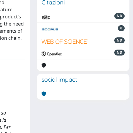
Citazioni
ed
rature
 product’s
ND
ng the need
8
rements of
ion chain.
ND
ND
social impact
 su
a la
o. Per