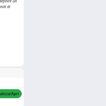
definire un
siti di
alizza/Apri