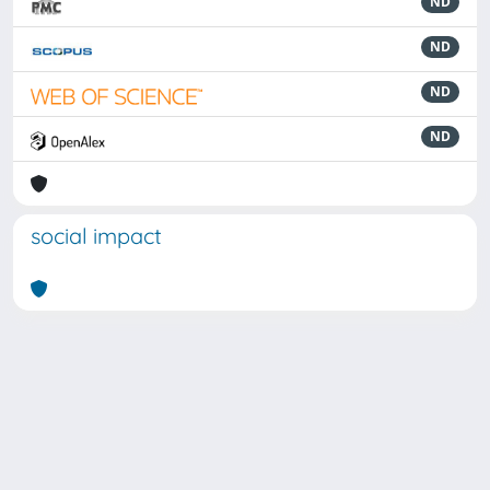
ND
ND
ND
ND
social impact