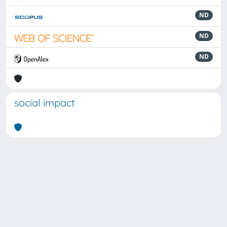
ND
ND
ND
social impact