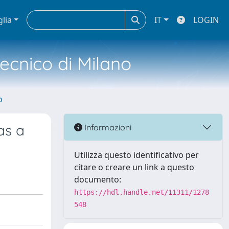
glia
IT
LOGIN
tecnico di Milano
o
as a
Informazioni
Utilizza questo identificativo per
citare o creare un link a questo
documento:
https://hdl.handle.net/11311/1278
548