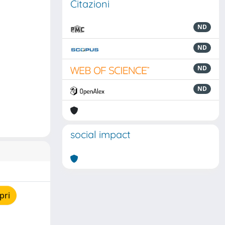
Citazioni
ND
ND
ND
ND
social impact
pri