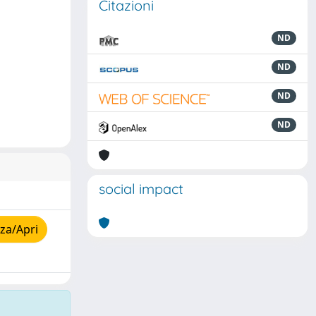
Citazioni
ND
ND
ND
ND
social impact
za/Apri