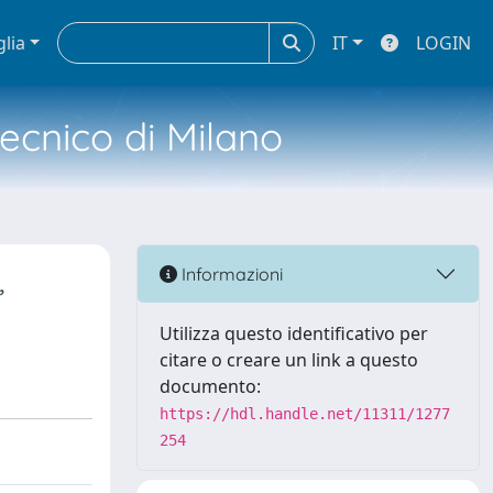
glia
IT
LOGIN
tecnico di Milano
,
Informazioni
Utilizza questo identificativo per
citare o creare un link a questo
documento:
https://hdl.handle.net/11311/1277
254