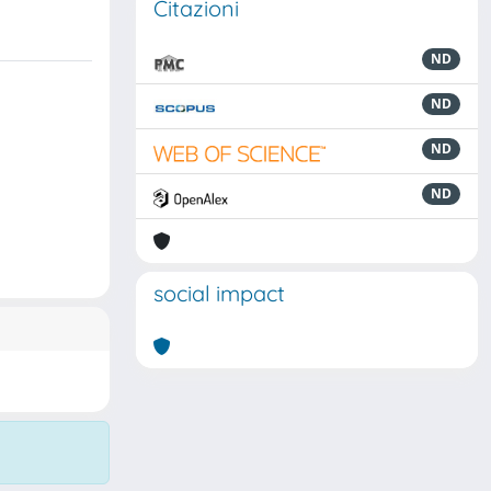
Citazioni
ND
ND
ND
ND
social impact