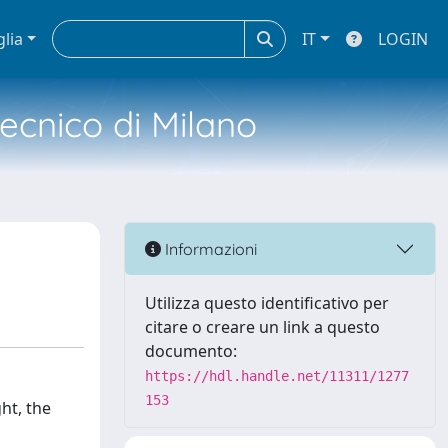
glia
IT
LOGIN
tecnico di Milano
Informazioni
Utilizza questo identificativo per
citare o creare un link a questo
documento:
https://hdl.handle.net/11311/1277
153
ht, the