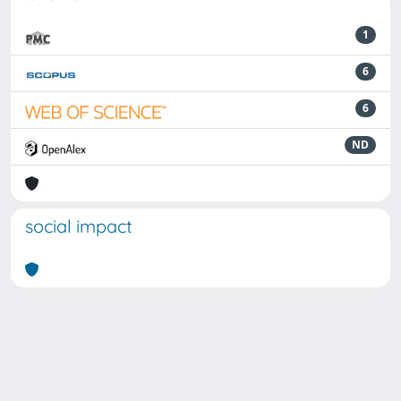
1
6
6
ND
social impact