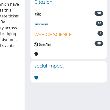
Citazioni
 which have
s this
ND
rate ticket
 By
10
ty across
 bridging
5
of dynamic
ND
f events
social impact