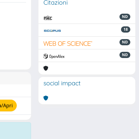
Citazioni
ND
18
ND
ND
social impact
a/Apri