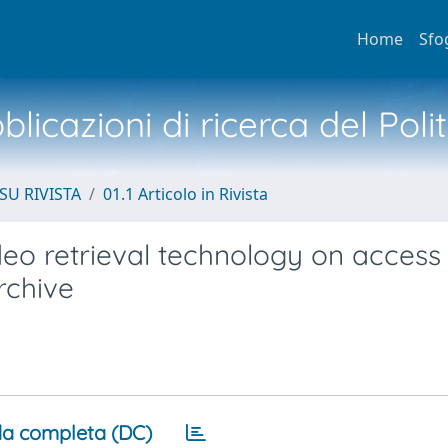
Home
Sfo
licazioni di ricerca del Poli
SU RIVISTA
01.1 Articolo in Rivista
eo retrieval technology on access 
rchive
a completa (DC)