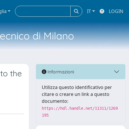
glia
IT
LOGIN
tecnico di Milano
to the
Informazioni
Utilizza questo identificativo per
citare o creare un link a questo
documento:
https://hdl.handle.net/11311/1269
195