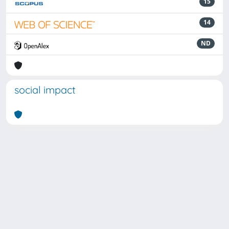
15
14
ND
social impact
Powered by
IRIS
-
about IRIS
-